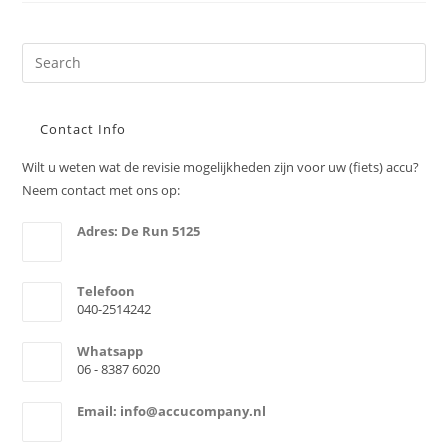
Contact Info
Wilt u weten wat de revisie mogelijkheden zijn voor uw (fiets) accu?
Neem contact met ons op:
Adres: De Run 5125
5503LV Veldhoven
Telefoon
040-2514242
Whatsapp
06 - 8387 6020
Email: info@accucompany.nl
Opens
email
in