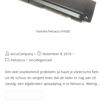
Yamaha fietsaccu PASB2
Plug reparatie fietsaccu
Post
Post
AccuCompany
November 8, 2019
author:
published:
Post
Fietsaccu
/
Uncategorized
category:
Een veel voorkomend probleem: je haalt je elektrische fiets
uit de schuur en vergeet even dat de lader er nog aan zit.
Gevolg: een afgebroken oplaadplug in je fietsaccu. Weinig…
Plug
Continue Reading
Reparatie
Fietsaccu