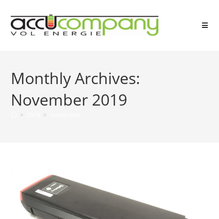
Skip
to
content
Monthly Archives:
November 2019
>
2019
>
November