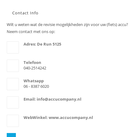
Contact Info
Wilt u weten wat de revisie mogelijkheden zijn voor uw (fiets) accu?
Neem contact met ons op:
Adres: De Run 5125
5503LV Veldhoven
Telefoon
040-2514242
Whatsapp
06 - 8387 6020
Email: info@accucompany.nl
Opens
email
in
your
WebWinkel: www.accucompany.nl
application
https://www.accucompany.nl/
Opens