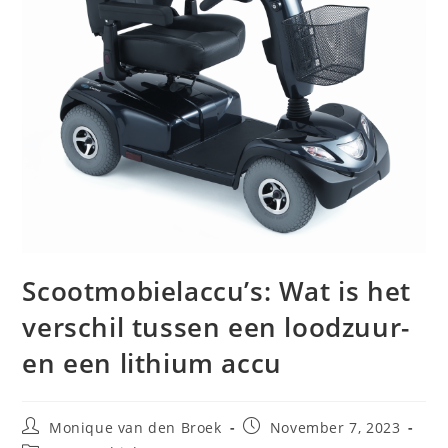
Scootmobielaccu’s: Wat is het
verschil tussen een loodzuur-
en een lithium accu
Post
Post
Monique van den Broek
November 7, 2023
author:
published: