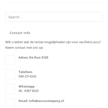
16340
Contact Info
Wilt u weten wat de revisie mogelijkheden zijn voor uw (fiets) accu?
Neem contact met ons op:
Adres: De Run 5125
5503LV Veldhoven
Telefoon
040-2514242
Whatsapp
06 - 8387 6020
Email: info@accucompany.nl
Opens
email