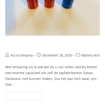
Lithium cell test 16340
Post
Post
Post
AccuCompany
December 28, 2020
Battery test
author:
published:
category:
Met verbazing zie ik ook wel de Li-ion cellen voorbij komen
met enorme capaciteit die zelf de topfabrikanten Sanyo,
Panasonic niet kunnen maken. Zou het dan toch waar zijn.
Ook…
Lithium
Continue Reading
Cell
Test