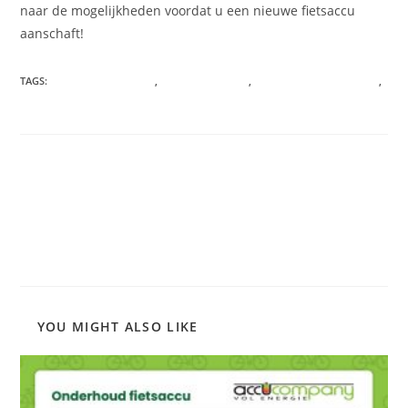
naar de mogelijkheden voordat u een nieuwe fietsaccu
aanschaft!
TAGS
:
FIETSACCU REPARATIE
,
FIETSACCU REVISIE
,
OPLAADPLUG EBIKE ACCU
,
REPARATIE LAADPLUG FIETSACCU
Read
Previous Post
more
Binnen kijken bij AccuCompany
articles
Next Post
Procedure Fietsaccu revisie
YOU MIGHT ALSO LIKE