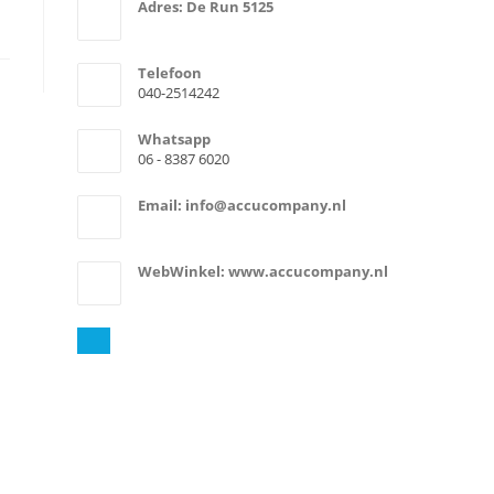
Adres: De Run 5125
5503LV Veldhoven
Telefoon
040-2514242
Whatsapp
06 - 8387 6020
Email: info@accucompany.nl
Opens
email
in
your
WebWinkel: www.accucompany.nl
application
https://www.accucompany.nl/
Opens
in
your
application