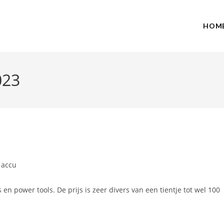
HOM
023
machine accu NiMH
 accu
en power tools. De prijs is zeer divers van een tientje tot wel 100