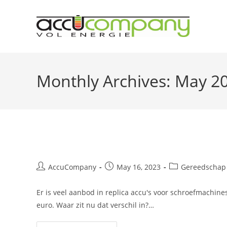
Skip
to
content
Monthly Archives: May 2
Prijs kwaliteit van je schroef
Post
Post
Post
AccuCompany
May 16, 2023
Gereedschap
author:
published:
category:
Er is veel aanbod in replica accu's voor schroefmachines 
euro. Waar zit nu dat verschil in?…